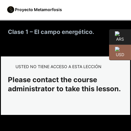
Proyecto Metamorfosis
Clase 1 – El campo energético.
Mes 1: El Llamado
4 lecciones
Mes 2: La Sombra
USTED NO TIENE ACCESO A ESTA LECCIÓN
4 lecciones
Please contact the course
Mes 3: El Cuerpo como portal.
administrator to take this lesson.
4 lecciones
Mes 4: La Energía.
Clase 1 – El campo energético.
Clase 2 – Higiene energética real.