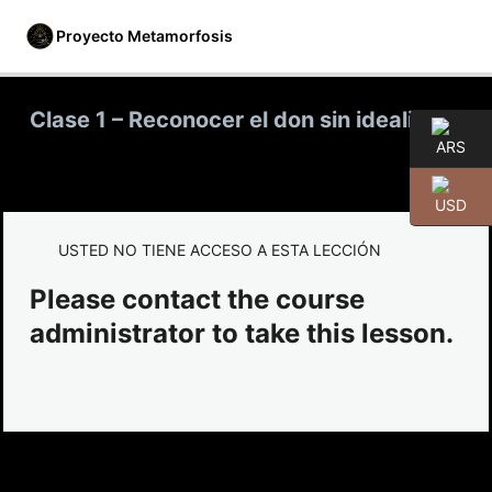
Proyecto Metamorfosis
Clase 1 – Reconocer el don sin idealizar.
Mes 1: El Llamado
4 lecciones
Mes 2: La Sombra
USTED NO TIENE ACCESO A ESTA LECCIÓN
4 lecciones
Please contact the course
Mes 3: El Cuerpo como portal.
administrator to take this lesson.
4 lecciones
Mes 4: La Energía.
4 lecciones
Mes 5: El Don.