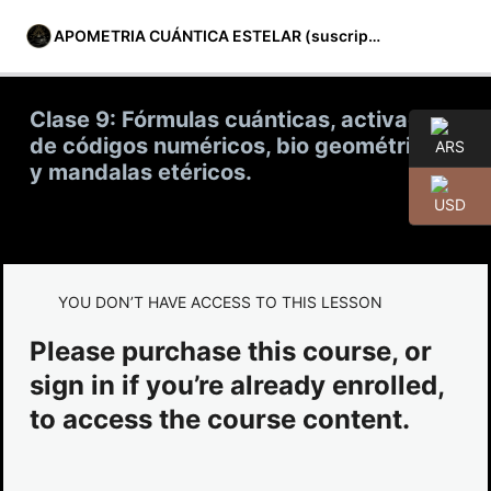
APOMETRIA CUÁNTICA ESTELAR (suscripción)
Clase 9: Fórmulas cuánticas, activación
de códigos numéricos, bio geométricos
y mandalas etéricos.
» Material complementario y canales
de comunicación
1 lección
» Módulo 01
YOU DON’T HAVE ACCESS TO THIS LESSON
4 lecciones
» Módulo 02
Please purchase this course, or
sign in if you’re already enrolled,
4 lecciones
» Módulo 03
to access the course content.
Clase 9: Fórmulas cuánticas, activación de códigos
numéricos, bio geométricos y mandalas etéricos.