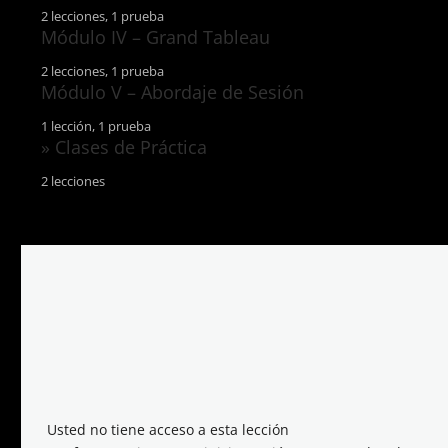
2 lecciones, 1 prueba
Lección 07 – Tiradas simples: Parte I (Tirada de 3 y tirada
Módulo IV – Grand Tableau
2 lecciones, 1 prueba
Lección 08 – Tiradas simples: Parte II (Cuadrado de 9 y Cr
Lección 09 – Grand Tableau: Parte I
Módulo V – Abordaje de Sesión
1 lección, 1 prueba
Lección 10 – Grand Tableau: Parte II
Lección 11 – Abordaje de sesión
» Clases de Práctica
2 lecciones
Próxima clase de práctica
Clases de Prácticas Pasadas
Usted no tiene acceso a esta lección