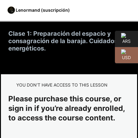
Lenormand (suscripción)
Clase 1: Preparación del espacio y
consagración de la baraja. Cuidados
energéticos.
» Material complementario y canales
de comunicación
1 lección
» Módulo 01
YOU DON’T HAVE ACCESS TO THIS LESSON
Clase 1: Preparación del espacio y consagración de la
Please purchase this course, or
baraja. Cuidados energéticos.
sign in if you’re already enrolled,
Clase 2: Cartas 1 a la 9 al derecho e invertidas.
to access the course content.
Clase 3: Cartas 10 a la 18 al derecho e invertidas.
Clase 4: Cartas 19 a la 27 al derecho e invertidas.