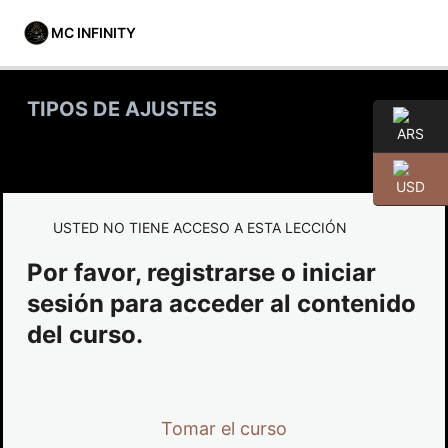
MC INFINITY
TIPOS DE AJUSTES
» Introducción
3 lecciones
» Módulo 1
USTED NO TIENE ACCESO A ESTA LECCIÓN
3 lecciones
Por favor, registrarse o iniciar
» Módulo 2
sesión para acceder al contenido
2 lecciones
del curso.
» Módulo 3
TIPOS DE AJUSTES
Tomar el curso
» Módulo 4