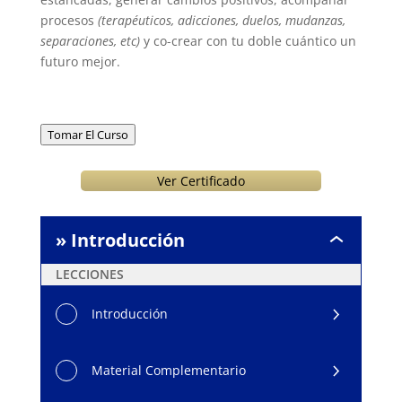
procesos
(terapéuticos, adicciones, duelos, mudanzas,
separaciones, etc)
y co-crear con tu doble cuántico un
futuro mejor.
Tomar El Curso
Ver Certificado
» Introducción
»
Introducción
LECCIONES
Introducción
Material Complementario