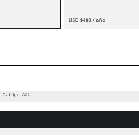
USD $
400
/ año
Ver Certificado
– 07:00pm ARG