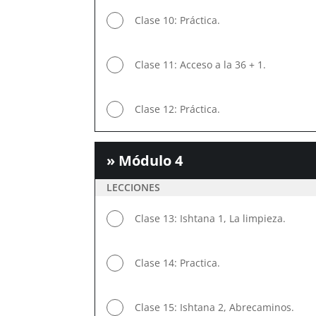
Clase 10: Práctica.
Clase 11: Acceso a la 36 + 1.
Clase 12: Práctica.
» Módulo 4
LECCIONES
Clase 13: Ishtana 1, La limpieza.
Clase 14: Practica.
Clase 15: Ishtana 2, Abrecaminos.