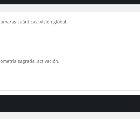
cámaras cuánticas, visión global.
eometría sagrada, activación.