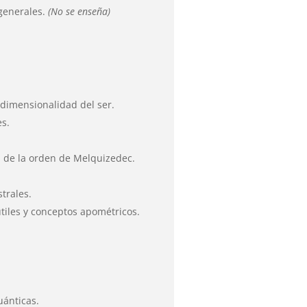
generales.
(No se enseña)
dimensionalidad del ser.
es.
a de la orden de Melquizedec.
trales.
iles y conceptos apométricos.
uánticas.