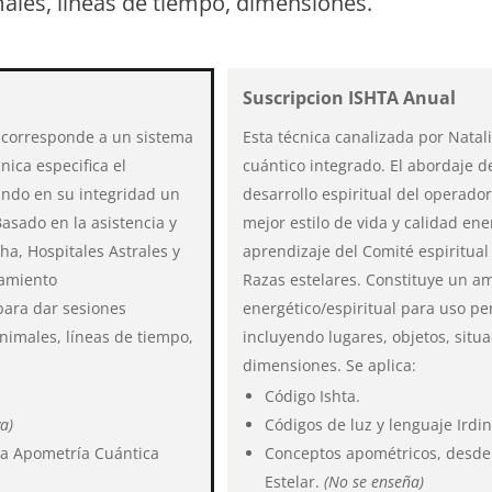
males, líneas de tiempo, dimensiones.
Suscripcion ISHTA Anual
n corresponde a un sistema
Esta técnica canalizada por Nata
nica especifica el
cuántico integrado.
El abordaje de
ando en su integridad un
desarrollo espiritual del operad
Basado en la asistencia y
mejor estilo de vida y calidad ene
ha, Hospitales Astrales y
aprendizaje del Comité espiritual
tamiento
Razas estelares. Constituye un a
para dar sesiones
energético/espiritual para uso pe
animales, líneas de tiempo,
incluyendo lugares, objetos, situ
dimensiones.
Se aplica:
Código Ishta.
va)
Códigos de luz y lenguaje Irdi
ca Apometría Cuántica
Conceptos apométricos, desde 
Estelar.
(No se enseña)