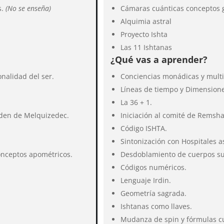
s.
(No se enseña)
Cámaras cuánticas conceptos 
Alquimia astral
Proyecto Ishta
Las 11 Ishtanas
¿Qué vas a aprender?
nalidad del ser.
Conciencias monádicas y multi
Líneas de tiempo y Dimension
La 36 + 1.
rden de Melquizedec.
Iniciación al comité de Remsh
Código ISHTA.
Sintonización con Hospitales as
onceptos apométricos.
Desdoblamiento de cuerpos sut
Códigos numéricos.
Lenguaje Irdin.
Geometría sagrada.
Ishtanas como llaves.
Mudanza de spin y fórmulas c