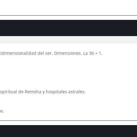
idimensionalidad del ser. Dimensiones. La 36 + 1.
espiritual de Remsha y hospitales astrales.
os.