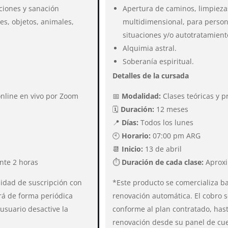
ciones y sanación
Apertura de caminos, limpieza
es, objetos, animales,
multidimensional, para persona
situaciones y/o autotratamient
Alquimia astral.
Soberanía espiritual.
Detalles de la cursada
online en vivo por Zoom
📅
Modalidad:
Clases teóricas y p
🗓
Duración:
12 meses
📍
Días:
Todos los lunes
🕙
Horario:
07:00 pm ARG
📆
Inicio:
13 de abril
te 2 horas
⏱
Duración de cada clase:
Aproxi
lidad de suscripción con
*Este producto se comercializa b
ará de forma periódica
renovación automática. El cobro s
usuario desactive la
conforme al plan contratado, hast
renovación desde su panel de cu