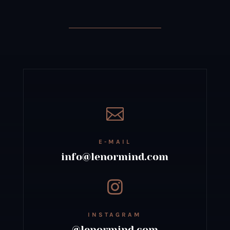
USD
USD
$123.
$50.

E-MAIL
info@lenormind.com

INSTAGRAM
@lenormind.com