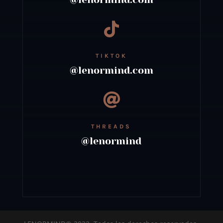

TIKTOK
@lenormind.com

THREADS
@lenormind