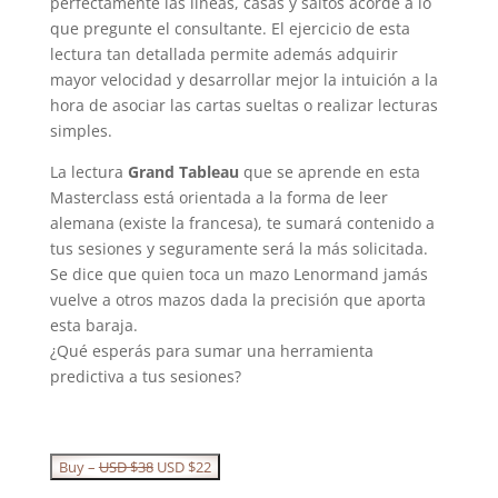
perfectamente las líneas, casas y saltos acorde a lo
que pregunte el consultante. El ejercicio de esta
lectura tan detallada permite además adquirir
mayor velocidad y desarrollar mejor la intuición a la
hora de asociar las cartas sueltas o realizar lecturas
simples.
La lectura
Grand Tableau
que se aprende en esta
Masterclass está orientada a la forma de leer
alemana (existe la francesa), te sumará contenido a
tus sesiones y seguramente será la más solicitada.
Se dice que quien toca un mazo Lenormand jamás
vuelve a otros mazos dada la precisión que aporta
esta baraja.
¿Qué esperás para sumar una herramienta
predictiva a tus sesiones?
El
El
Buy –
USD $
38
USD $
22
precio
precio