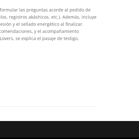
 formular las preguntas acorde al pedido de
os, registros akáshicos, etc.). Además, incluye
sión y el sellado energético al finalizar.
 recomendaciones, y el acompañamiento
vers, se explica el pasaje de testigo,