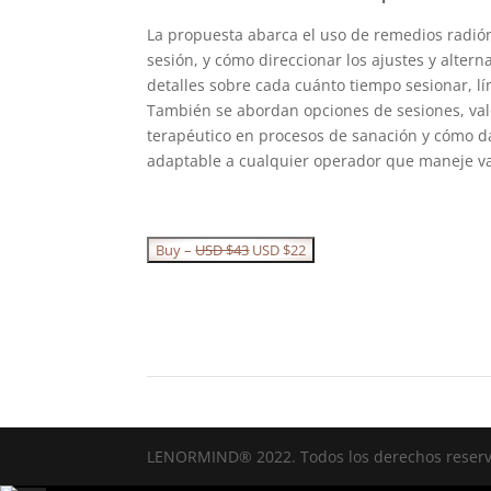
La propuesta abarca el uso de remedios radión
sesión, y cómo direccionar los ajustes y altern
detalles sobre cada cuánto tiempo sesionar, lími
También se abordan opciones de sesiones, val
terapéutico en procesos de sanación y cómo dar
adaptable a cualquier operador que maneje va
El
El
Buy –
USD $
43
USD $
22
precio
precio
original
actual
era:
es:
USD
USD
.
.
LENORMIND®️ 2022. Todos los derechos reser