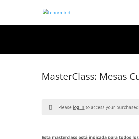
There are no published lessons in this course yet.
MasterClass: Mesas C
Please
log in
to access your purchased
Esta masterclass está indicada para todos lo