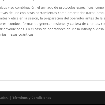
icos y su combinación, el armado de protocolos específicos, cómo
ativas de uso con otras herramientas complementarias (tarot, orácul
tes y ética en la sesión, la preparación del operador antes de la se
ores, combos, formas de generar sesiones y cartera de clientes,
 devoluciones. En el caso de operadores de Mesa Infinity o Mesa Lo
rias mesas cuánticas.
vados. |
Términos y Condiciones