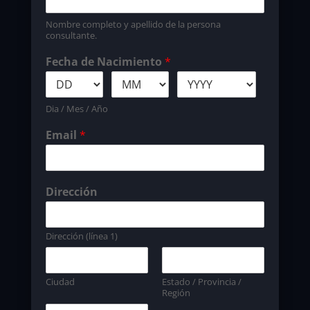
Nombre completo y apellido de la persona
consultante.
Fecha de Nacimiento
*
Dia / Mes / Año
Email
*
Dirección
Dirección (línea 1)
Ciudad
Estado / Provincia /
Región