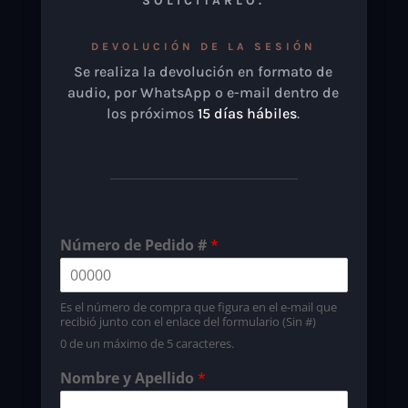
SOLICITARLO.
DEVOLUCIÓN DE LA SESIÓN
Se realiza la devolución en formato de
audio, por WhatsApp o e-mail dentro de
los próximos
15 días hábiles
.
Número de Pedido #
*
Es el número de compra que figura en el e-mail que
recibió junto con el enlace del formulario (Sin #)
0 de un máximo de 5 caracteres.
Nombre y Apellido
*