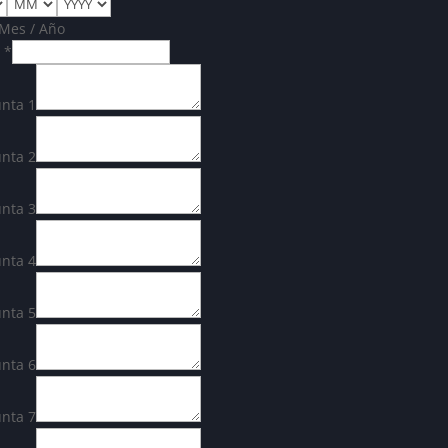
 Mes / Año
l
*
nta 1
nta 2
nta 3
nta 4
nta 5
nta 6
nta 7