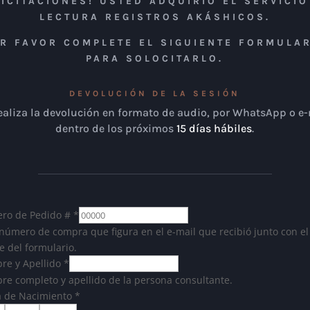
LICITACIONES! USTED ADQUIRIÓ EL SERVICIO
LECTURA REGISTROS AKÁSHICOS.
R FAVOR COMPLETE EL SIGUIENTE FORMULA
PARA SOLOCITARLO.
DEVOLUCIÓN DE LA SESIÓN
ealiza la devolución en formato de audio, por WhatsApp o e
dentro de los próximos
15 días hábiles
.
ro de Pedido #
*
 número de compra que figura en el e-mail que recibió junto con el
e del formulario.
re y Apellido
*
e completo y apellido de la persona consultante.
a de Nacimiento
*