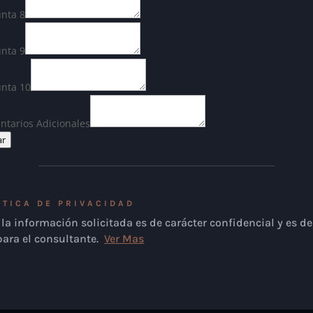
nta 8
nta 9
unta 10
tarios Adicionales
ar
ÍTICA DE PRIVACIDAD
la información solicitada es de carácter confidencial y es de
para el consultante.
Ver Mas