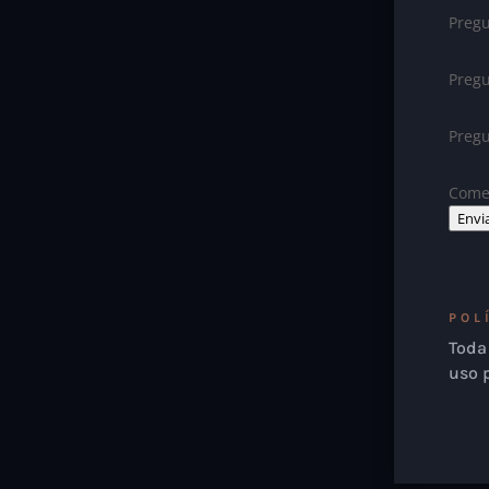
Pregu
Pregu
Preg
Comen
Envi
POL
Toda 
uso 