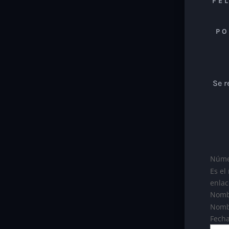
FE
PO
Se r
Núme
Es el
enlac
Nomb
Nombr
Fech