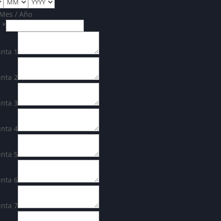
 Mes / Año
l
*
nta 1
nta 2
nta 3
nta 4
nta 5
nta 6
nta 7