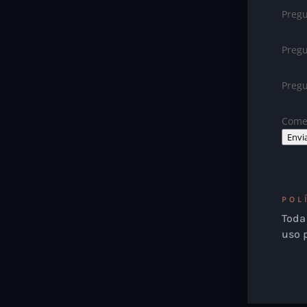
Pregu
Pregu
Preg
Comen
Envi
POL
Toda 
uso 