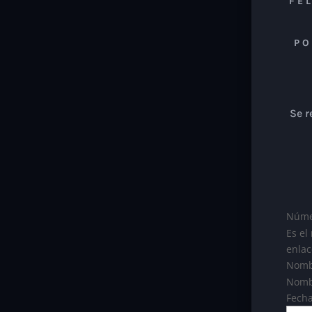
FE
PO
Se r
Núme
Es el
enlac
Nomb
Nombr
Fech