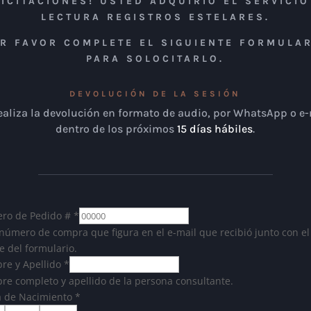
LICITACIONES! USTED ADQUIRIÓ EL SERVICIO
LECTURA REGISTROS ESTELARES.
R FAVOR COMPLETE EL SIGUIENTE FORMULA
PARA SOLOCITARLO.
DEVOLUCIÓN DE LA SESIÓN
ealiza la devolución en formato de audio, por WhatsApp o e
dentro de los próximos
15 días hábiles
.
ro de Pedido #
*
 número de compra que figura en el e-mail que recibió junto con el
e del formulario.
re y Apellido
*
e completo y apellido de la persona consultante.
a de Nacimiento
*