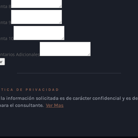
nta 8
nta 9
unta 10
tarios Adicionales
ar
ÍTICA DE PRIVACIDAD
la información solicitada es de carácter confidencial y es de
para el consultante.
Ver Mas