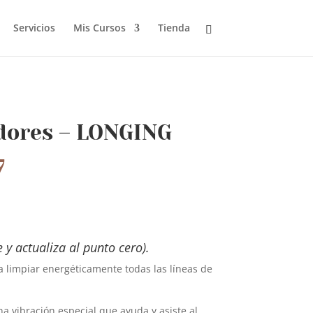
Servicios
Mis Cursos
Tienda
dores – LONGING
7
y actualiza al punto cero).
 limpiar energéticamente todas las líneas de
a vibración especial que ayuda y asiste al