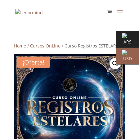
Home
/
Cursos OnLine
/ Curso Registros ESTELARES
¡Oferta!