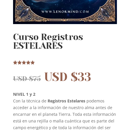
Curso Registros
ESTELARES
Valorado
USD $
33
5.00
sobre
USD $
75
5 basado
en
puntuación
de cliente
NIVEL 1 y 2
Con la técnica de
Registros Estelares
podemos
acceder a la información de nuestro alma antes de
encarnar en el planeta Tierra. Toda esta información
está en una rejilla o malla cuántica que es parte del
campo energético y de toda la información del ser