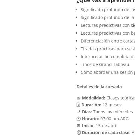
¿Qué vas a aprender?
Significado profundo de l
Significado profundo de la
Lecturas predictivas con
t
Lecturas predictivas con b
Diferenciación entre cartas
Tiradas prácticas para ses
Interpretación completa d
Tipos de Grand Tableau
Cómo abordar una sesión p
Detalles de la cursada
📅
Modalidad:
Clases teórica
🗓
Duración:
12 meses
📍
Días:
Todos los miércoles
🕙
Horario:
07:00 pm ARG
📆
Inicio:
15 de abril
⏱
Duración de cada clase:
A