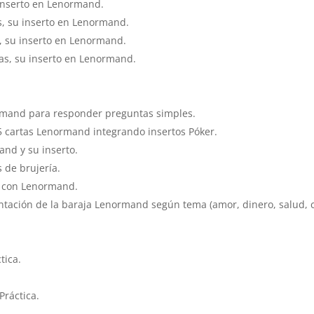
u inserto en Lenormand.
as, su inserto en Lenormand.
s, su inserto en Lenormand.
vas, su inserto en Lenormand.
normand para responder preguntas simples.
 5 cartas Lenormand integrando insertos Póker.
and y su inserto.
 de brujería.
d con Lenormand.
ientación de la baraja Lenormand según tema (amor, dinero, salud, c
tica.
Práctica.