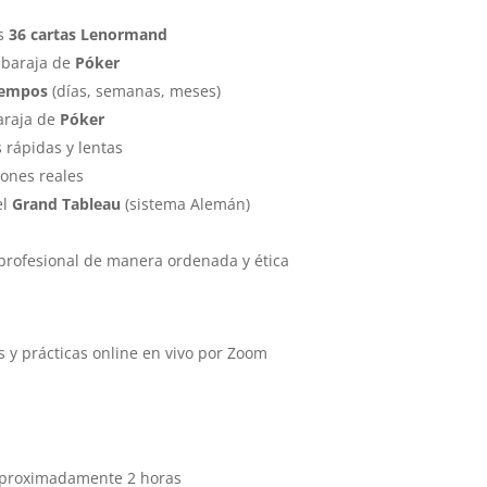
as
36 cartas Lenormand
 baraja de
Póker
iempos
(días, semanas, meses)
araja de
Póker
 rápidas y lentas
iones reales
el
Grand Tableau
(sistema Alemán)
rofesional de manera ordenada y ética
s y prácticas online en vivo por Zoom
proximadamente 2 horas