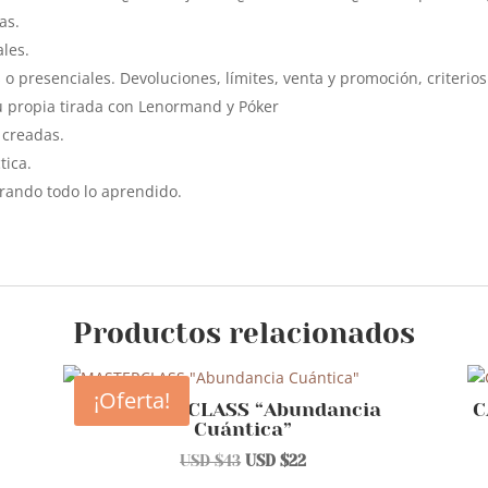
as.
ales.
 o presenciales. Devoluciones, límites, venta y promoción, criterios
tu propia tirada con Lenormand y Póker
s creadas.
tica.
rando todo lo aprendido.
Productos relacionados
¡Oferta!
MASTERCLASS “Abundancia
C
Cuántica”
El
El
USD $
43
USD $
22
precio
precio