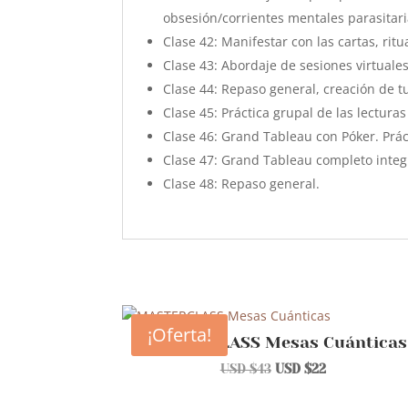
obsesión/corrientes mentales parasitari
Clase 42: Manifestar con las cartas, ritu
Clase 43: Abordaje de sesiones virtuales
Clase 44: Repaso general, creación de 
Clase 45: Práctica grupal de las lectura
Clase 46: Grand Tableau con Póker. Prác
Clase 47: Grand Tableau completo integ
Clase 48: Repaso general.
¡Oferta!
MASTERCLASS Mesas Cuánticas
El
El
USD $
43
USD $
22
precio
precio