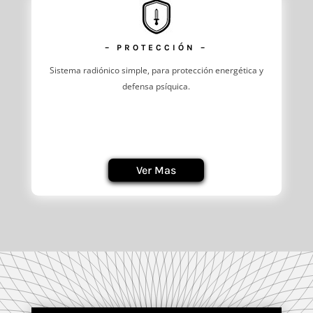
– PROTECCIÓN –
Sistema radiónico simple, para protección energética y
defensa psíquica.
Ver Mas