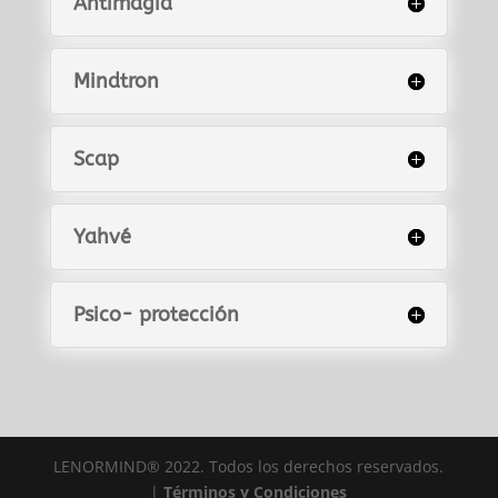
Antimagia
Mindtron
Scap
Yahvé
Psico- protección
LENORMIND®️ 2022. Todos los derechos reservados.
|
Términos y Condiciones