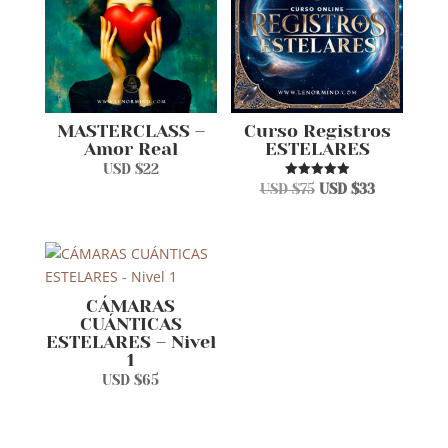
MASTERCLASS –
Curso Registros
Amor Real
ESTELARES
USD $
22
El
El
Valorado en
USD $
75
USD $
33
5.00
precio
precio
de 5
original
actual
era:
es:
USD
USD
$75.
$33.
CÁMARAS
CUÁNTICAS
ESTELARES – Nivel
1
USD $
65