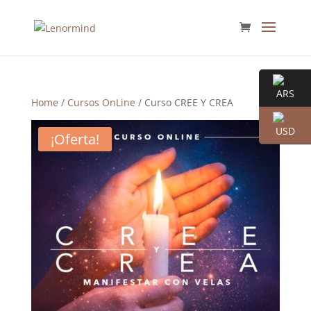
Home
/
Cursos OnLine
/ Curso CREE Y CREA
¡Oferta!