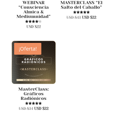
WEBINAR
MASTERCLASS “El
“Consciencia
Salto del Caballo”
Almica &
Mediumnidad”
El
El
Valorado en
USD $
43
USD $
22
5.00
precio
precio
de 5
Valorado
USD $
22
original
actual
en
4.13
era:
es:
de 5
USD
USD
$43.
$22.
¡Oferta!
MasterClass:
Gráficos
Radiónicos
El
El
Valorado en
USD $
34
USD $
22
4.97
precio
precio
de 5