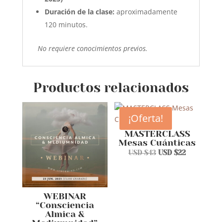
Duración de la clase:
aproximadamente
120 minutos.
No requiere conocimientos previos.
Productos relacionados
¡Oferta!
MASTERCLASS
Mesas Cuánticas
El
El
USD $
43
USD $
22
precio
precio
original
actual
era:
es:
WEBINAR
USD
USD
“Consciencia
$43.
$22.
Almica &