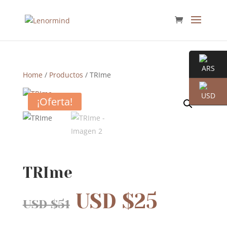
Home
/
Productos
/ TRIme
¡Oferta!
TRIme
USD $
25
USD $
51