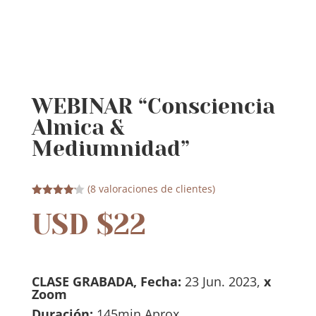
WEBINAR “Consciencia
Almica &
Mediumnidad”
(
8
valoraciones de clientes)
Valorado
USD $
22
4.13
sobre 5
basado
en
puntuacion
es de
clientes
CLASE GRABADA, Fecha:
23 Jun. 2023,
x
Zoom
Duración:
145min Aprox.