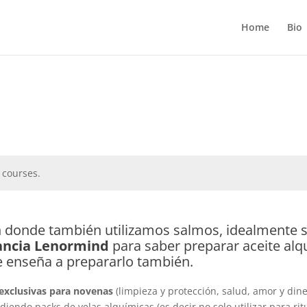
Home
Bio
 courses.
en donde también utilizamos salmos, idealmente s
ncia Lenormind
para saber preparar aceite alqu
e enseña a prepararlo también.
 exclusivas para novenas
(limpieza y protección, salud, amor y din
iendo packs de velas alquímicas (es decir no solo utilizar para ri