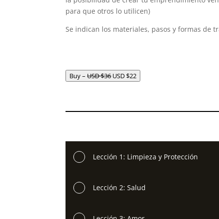
para que otros lo utilicen)
Se indican los materiales, pasos y formas de tr
El
El
Buy –
USD $
36
USD $
22
precio
precio
original
actual
era:
es:
USD
USD
.
.
Lección 1: Limpieza y Protección
Lección 2: Salud
Lección 3: Amor