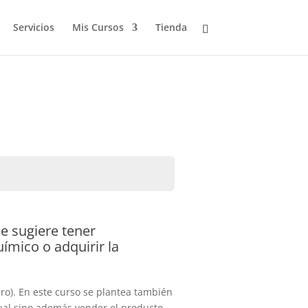
Servicios
Mis Cursos
Tienda
e sugiere tener
ímico o adquirir la
ero). En este curso se plantea también
tual sino además vender el producto