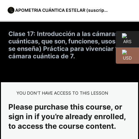
APOMETRIA CUÁNTICA ESTELAR (suscripción)
Clase 17: Introducción a las cámaras
cuánticas, que son, funciones, usos.(No
se enseña) Práctica para vivenciar 1
» Material complementario y canales
cámara cuántica de 7.
de comunicación
1 lección
» Módulo 01
4 lecciones
YOU DON’T HAVE ACCESS TO THIS LESSON
» Módulo 02
Please purchase this course, or
4 lecciones
» Módulo 03
sign in if you’re already enrolled,
to access the course content.
4 lecciones
» Módulo 04